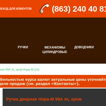
(863) 240 40 8
ВХОД ДЛЯ КЛИЕНТОВ
РУЧКИ
ДОВОДЧИКИ
МЕХАНИЗМЫ
Д
ЦИЛИНДРОВЫЕ
Ф
ная 99А AL хром Нора-М (10)
Ручка дверная Нора-М 99А AL хром