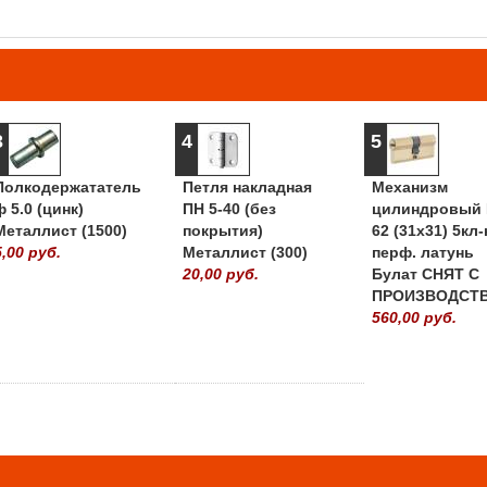
3
4
5
Полкодержататель
Петля накладная
Механизм
ф 5.0 (цинк)
ПН 5-40 (без
цилиндровый 
Металлист (1500)
покрытия)
62 (31х31) 5кл-
5,00 руб.
Металлист (300)
перф. латунь
20,00 руб.
Булат СНЯТ С
ПРОИЗВОДСТ
560,00 руб.
» ВСЕ ПОПУЛЯРНЫ