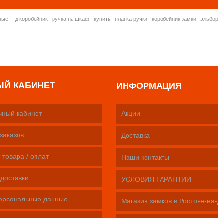
ные
тд коробейник
ручка на шкаф
купить
планка ручки
коробейник замки
эльбо
ЫЙ КАБИНЕТ
ИНФОРМАЦИЯ
чный кабинет
Акции
заказов
Доставка
 товара / оплат
Наши контакты
 доставки
УСЛОВИЯ ГАРАНТИИ
ерсональные данные
Магазин замков в Ростове-на