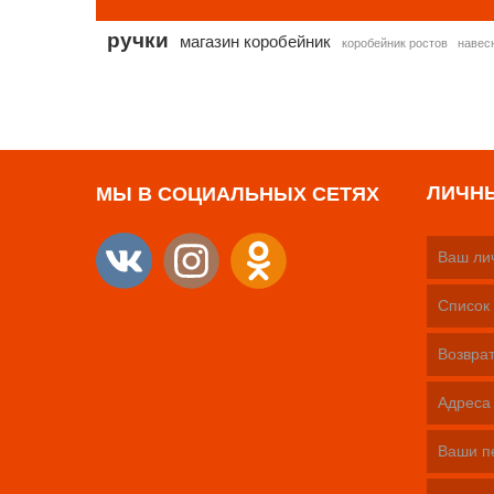
ручки
магазин коробейник
коробейник ростов
навес
ЛИЧН
МЫ В СОЦИАЛЬНЫХ СЕТЯХ
Ваш ли
Список 
Возврат
Адреса
Ваши п