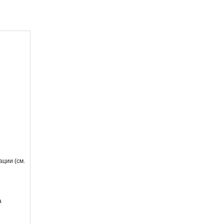
ации (см.
а