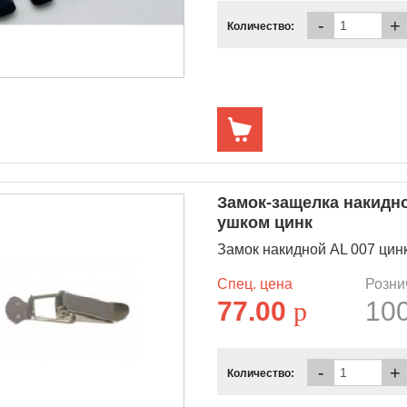
-
+
Количество:
Замок-защелка накидн
ушком цинк
Замок накидной AL 007 ци
Спец. цена
Розни
77.00
p
10
-
+
Количество: