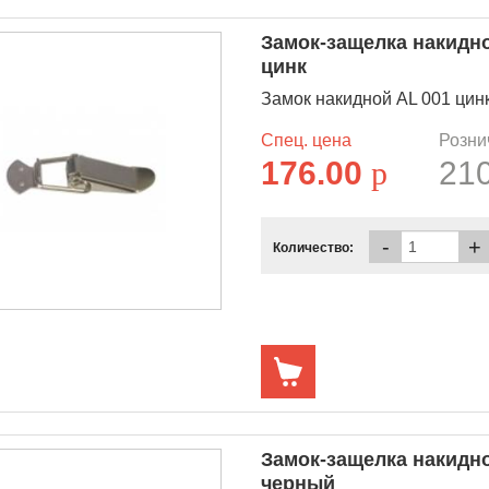
Замок-защелка накидн
цинк
Замок накидной AL 001 ци
Спец. цена
Розни
176.00
p
21
-
+
Количество:
Замок-защелка накидн
черный