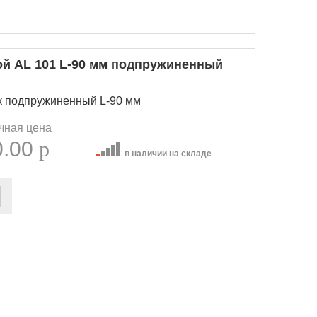
ой AL 101 L-90 мм подпружиненный
к подпружиненный L-90 мм
чная цена
0.00
p
в наличии на складе