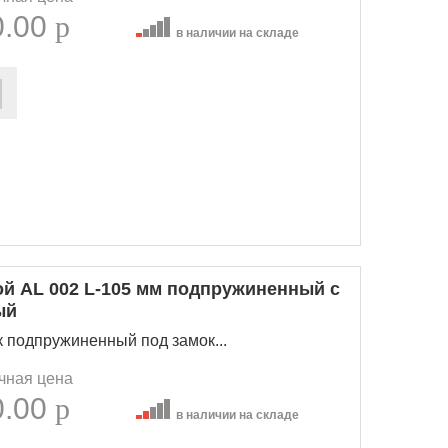
0.00
p
в наличии на складе
ой AL 002 L-105 мм подпружиненный с
ый
к подпружиненный под замок...
чная цена
0.00
p
в наличии на складе