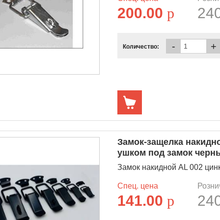
200.00
p
24
-
+
Количество:
Замок-защелка накидн
ушком под замок черн
Замок накидной AL 002 цин
Спец. цена
Розни
141.00
p
24