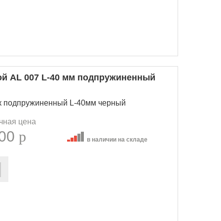
ой AL 007 L-40 мм подпружиненный
нк подпружиненный L-40мм черный
чная цена
.00
p
в наличии на складе