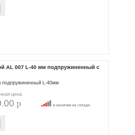
ой AL 007 L-40 мм подпружиненный с
нк подпружиненный L-40мм
чная цена
0.00
p
в наличии на складе