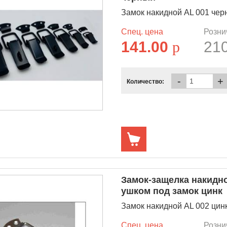
Замок накидной AL 001 че
Спец. цена
Розни
141.00
p
21
-
+
Количество:
Замок-защелка накидн
ушком под замок цинк
Замок накидной AL 002 цин
Спец. цена
Розни