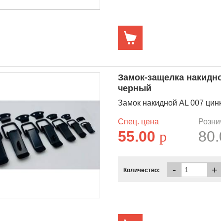
Замок-защелка накидн
черный
Замок накидной AL 007 ци
Спец. цена
Розни
55.00
p
80
-
+
Количество: