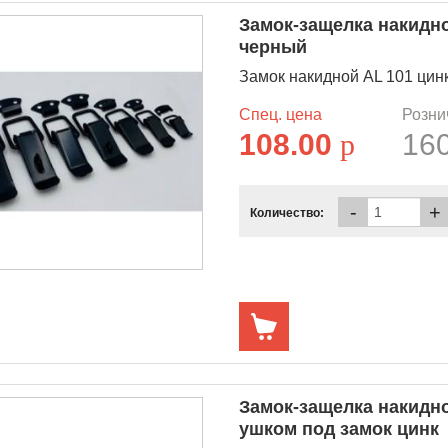
Замок-защелка накидн
черный
Замок накидной AL 101 цин
Спец. цена
Розни
108.00
p
16
-
+
Количество:
Замок-защелка накидн
ушком под замок цинк