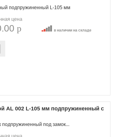
рный подпружиненный L-105 мм
чная цена
0.00
p
в наличии на складе
ой AL 002 L-105 мм подпружиненный с
к подпружиненный под замок...
чная цена