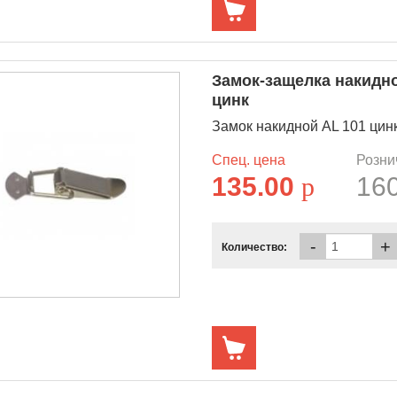
Замок-защелка накидн
цинк
Замок накидной AL 101 цин
Спец. цена
Розни
135.00
p
16
-
+
Количество: