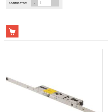
-
+
Количество: