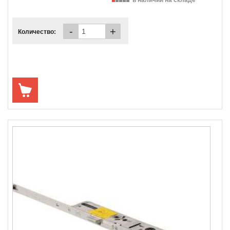
-
+
Количество: