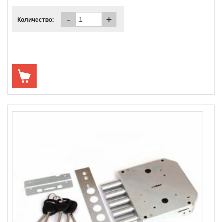
-
+
Количество: