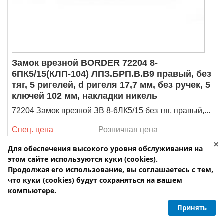
Замок врезной BORDER 72204 8-
6ПК5/15(КЛП-104) ЛПЗ.БРП.В.В9 правый, без
тяг, 5 ригелей, d ригеля 17,7 мм, без ручек, 5
ключей 102 мм, накладки никель
72204 Замок врезной ЗВ 8-6ЛК5/15 без тяг, правый,...
Спец. цена
Розничная цена
2038.00
p
2400.00
p
×
Для обеспечения высокого уровня обслуживания на
этом сайте используются куки (cookies).
в наличии на складе
Продолжая его использование, вы соглашаетесь с тем,
что куки (cookies) будут сохраняться на вашем
компьютере.
-
+
Количество:
Принять