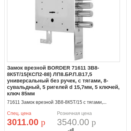
Замок врезной BORDER 71611 ЗВ8-
8К5Т/15(КСП2-88) ЛП8.БР.П.В17,5
универсальный без ручек, с тягами, 8-
сувальдный, 5 ригелей d 15,7мм, 5 ключей,
ключ 85мм
71611 Замок врезной ЗВ8-8К5Т/15 с тягами,...
Спец. цена
Розничная цена
3011.00
p
3540.00
p