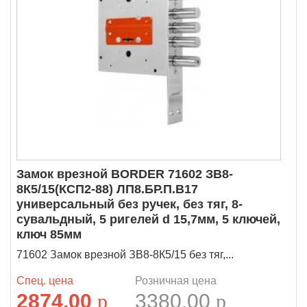
Замок врезной BORDER 71602 ЗВ8-
8К5/15(КСП2-88) ЛП8.БР.П.В17
универсальный без ручек, без тяг, 8-
сувальдный, 5 ригелей d 15,7мм, 5 ключей,
ключ 85мм
71602 Замок врезной ЗВ8-8К5/15 без тяг,...
Спец. цена
Розничная цена
2874.00
p
3380.00
p