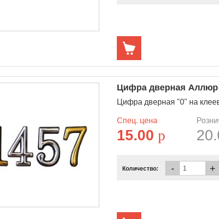
Цифра дверная Аллюр "
Цифра дверная "0" на клее
Спец. цена
Розни
15.00
p
20
-
+
Количество: