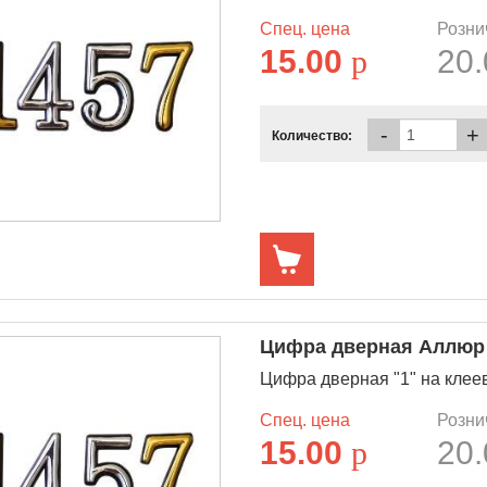
Спец. цена
Розни
15.00
p
20
-
+
Количество:
Цифра дверная Аллюр "
Цифра дверная "1" на клее
Спец. цена
Розни
15.00
p
20