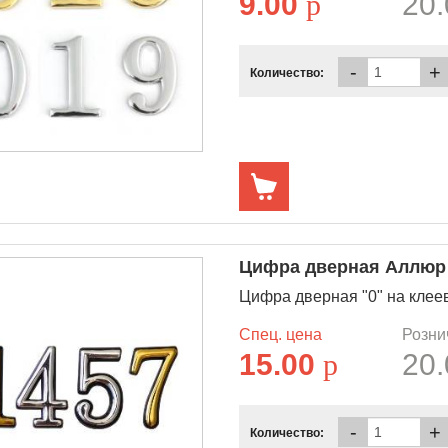
9.00
p
20
-
+
Количество:
Цифра дверная Аллюр "
Цифра дверная "0" на клее
Спец. цена
Розни
15.00
p
20
-
+
Количество: