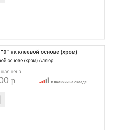
0" на клеевой основе (хром)
вой основе (хром) Аллюр
чная цена
.00
p
в наличии на складе