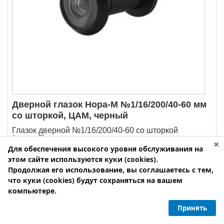
Дверной глазок Нора-М №1/16/200/40-60 мм
со шторкой, ЦАМ, черный
Глазок дверной №1/16/200/40-60 со шторкой
(черный)...
×
Для обеспечения высокого уровня обслуживания на
Спец. цена
Розничная цена
этом сайте используются куки (cookies).
192.00
p
250.00
p
Продолжая его использование, вы соглашаетесь с тем,
что куки (cookies) будут сохраняться на вашем
компьютере.
в наличии на складе
Принять
-
+
Количество: