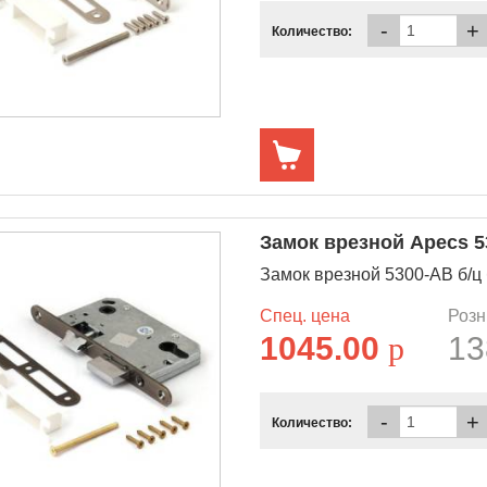
-
+
Количество:
Замок врезной Apecs 5
Замок врезной 5300-АВ б/ц б
Спец. цена
Розн
1045.00
p
13
-
+
Количество: