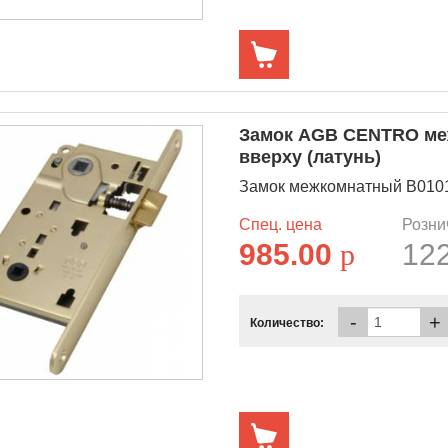
Замок AGB CENTRO меж
вверху (латунь)
Замок межкомнатный B01013
Спец. цена
Розни
985.00
p
12
-
+
Количество: