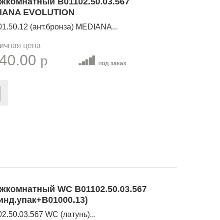
комнатный B01102.50.03.567
DIANA EVOLUTION
.50.12 (ант.бронза) MEDIANA...
ичная цена
40.00
p
под заказ
комнатный WC B01102.50.03.567
инд.упак+B01000.13)
.50.03.567 WC (латунь)...