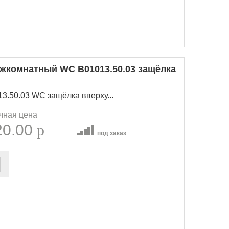
комнатный WC B01013.50.03 защёлка
.50.03 WC защёлка вверху...
чная цена
20.00
p
под заказ