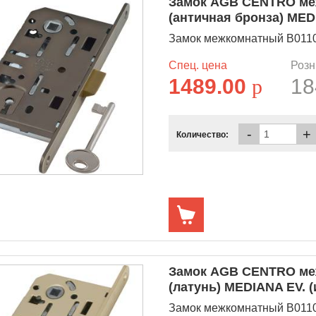
Замок AGB CENTRO меж
(античная бронза) ME
Замок межкомнатный B01101
Спец. цена
Розн
1489.00
p
18
-
+
Количество:
Замок AGB CENTRO меж
(латунь) MEDIANA EV. (
Замок межкомнатный B01102