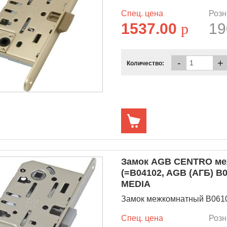
Спец. цена
Розн
1537.00
p
19
-
+
Количество:
Замок AGB CENTRO меж
(=B04102, AGB (АГБ) B05
MEDIA
Замок межкомнатный B06102
Спец. цена
Розн