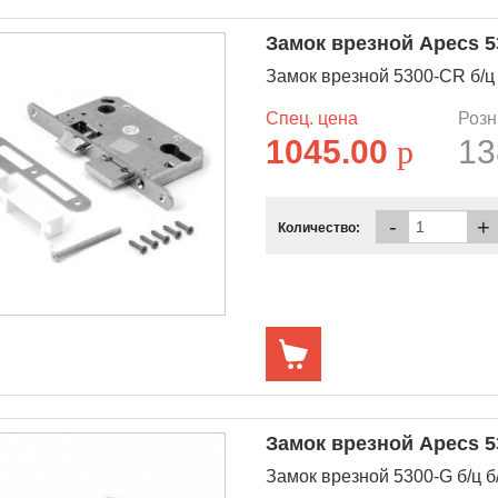
Замок врезной Apecs 5
Замок врезной 5300-CR б/ц 
Спец. цена
Розн
1045.00
p
13
-
+
Количество:
Замок врезной Apecs 5
Замок врезной 5300-G б/ц б/