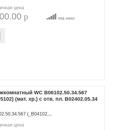
ичная цена
00.00
p
под заказ
комнатный WC B06102.50.34.567
102) (мат. хр.) с отв. пл. B02402.05.34
.50.34.567 (_B04102,...
ичная цена