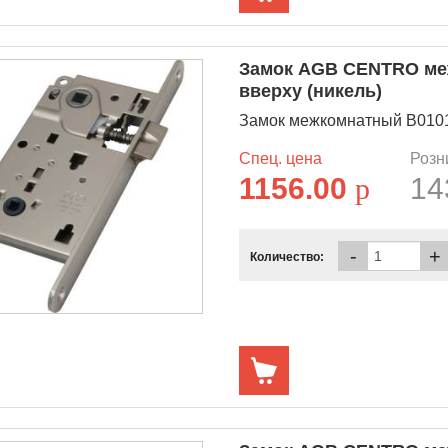
Замок AGB CENTRO меж
вверху (никель)
Замок межкомнатный B01013
Спец. цена
Розн
1156.00
p
14
-
+
Количество: