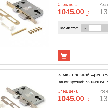
Спец. цена
Розн
1045.00
p
13
-
+
Количество:
Замок врезной Apecs 5
Замок врезной 5300-NI б/ц б
Спец. цена
Розн
1045.00
p
13