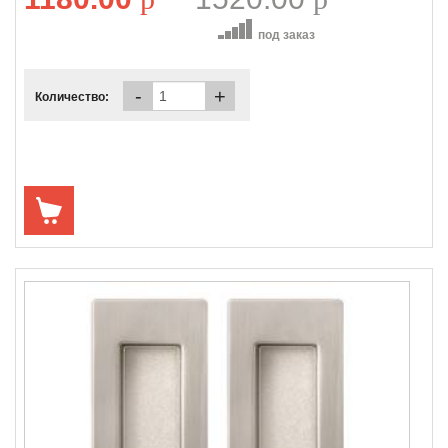
под заказ
-
+
Количество: