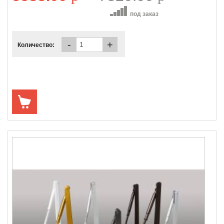
под заказ
-
+
Количество: