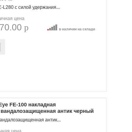
-L280 с силой удержания...
ичная цена
70.00
p
в наличии на складе
Eye FE-100 накладная
 вандалозащищенная антик черный
андалозащищенная антик...
чная цена