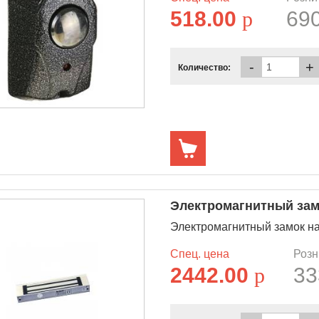
518.00
p
69
-
+
Количество:
Электромагнитный зам
Электромагнитный замок н
Спец. цена
Розн
2442.00
p
33