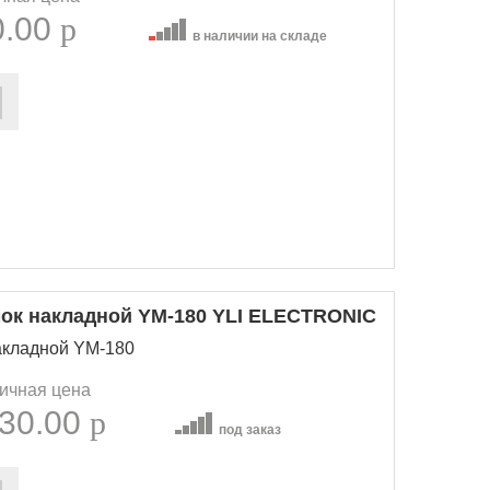
0.00
p
в наличии на складе
ок накладной YM-180 YLI ELECTRONIC
акладной YM-180
ичная цена
30.00
p
под заказ