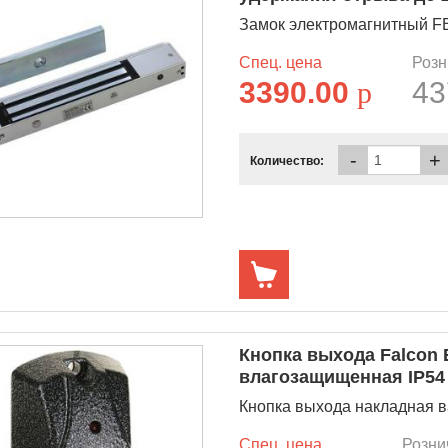
Замок электромагнитный FE
Спец. цена
Розн
3390.00
p
43
-
+
Количество:
Кнопка выхода Falcon 
влагозащищенная IP54
Кнопка выхода накладная в
Спец. цена
Розни