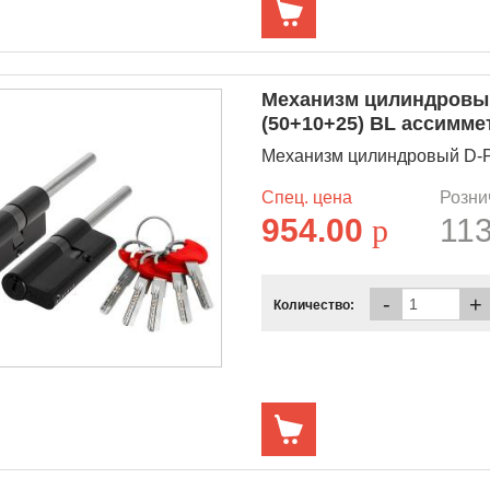
Механизм цилиндровый
(50+10+25) BL ассимм
Механизм цилиндровый D-PR
Спец. цена
Розни
954.00
p
11
-
+
Количество: