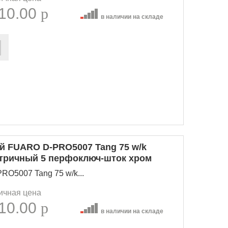
10.00
p
в наличии на складе
 FUARO D-PRO5007 Tang 75 w/k
етричный 5 перфоключ-шток хром
O5007 Tang 75 w/k...
ичная цена
10.00
p
в наличии на складе