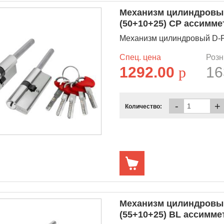
Механизм цилиндровый
(50+10+25) CP ассимм
Механизм цилиндровый D-PR
Спец. цена
Розн
1292.00
p
16
-
+
Количество:
Механизм цилиндровый
(55+10+25) BL ассимм