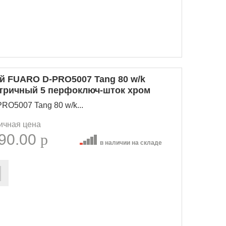
 FUARO D-PRO5007 Tang 80 w/k
етричный 5 перфоключ-шток хром
O5007 Tang 80 w/k...
ичная цена
90.00
p
в наличии на складе