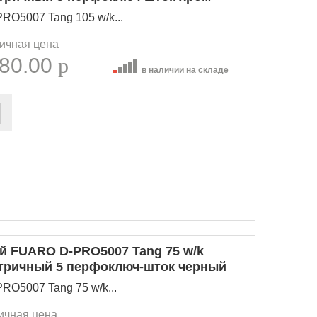
O5007 Tang 105 w/k...
ичная цена
80.00
p
в наличии на складе
 FUARO D-PRO5007 Tang 75 w/k
етричный 5 перфоключ-шток черный
O5007 Tang 75 w/k...
ичная цена