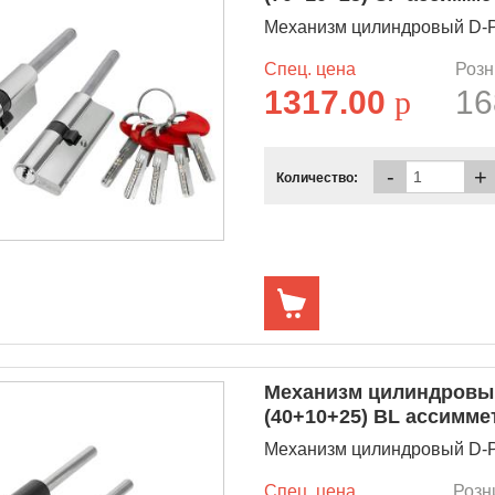
Механизм цилиндровый D-PR
Спец. цена
Розн
1317.00
p
16
-
+
Количество:
Механизм цилиндровый
(40+10+25) BL ассимм
Механизм цилиндровый D-PR
Спец. цена
Розн