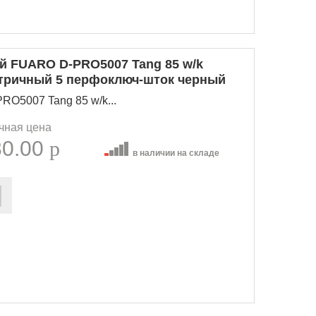
 FUARO D-PRO5007 Tang 85 w/k
етричный 5 перфоключ-шток черный
O5007 Tang 85 w/k...
чная цена
30.00
p
в наличии на складе