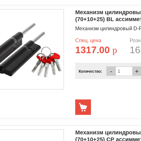
Механизм цилиндровый
(70+10+25) BL ассимм
Механизм цилиндровый D-PR
Спец. цена
Розн
1317.00
p
16
-
+
Количество:
Механизм цилиндровый
(70+10+25) CP ассимм