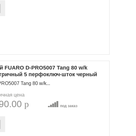
 FUARO D-PRO5007 Tang 80 w/k
етричный 5 перфоключ-шток черный
O5007 Tang 80 w/k...
ичная цена
90.00
p
под заказ