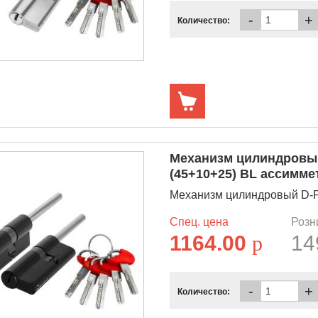
-
+
Количество:
Механизм цилиндровый
(45+10+25) BL ассимм
Механизм цилиндровый D-PR
Спец. цена
Розн
1164.00
p
14
-
+
Количество: