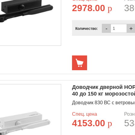
2978.00
p
38
-
+
Количество:
Доводчик дверной НОР
40 до 150 кг морозосто
Доводчик 830 ВС с ветровым 
Спец. цена
Розн
4153.00
p
53