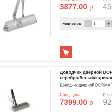
3877.00
p
45
-
+
Количество:
Доводчик дверной DORMA
серебро/белый/корич
Доводчик дверной DORMA TS 
Спец. цена
Розн
7399.00
p
92