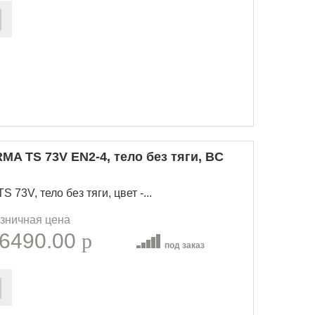
A TS 73V EN2-4, тело без тяги, BC
3V, тело без тяги, цвет -...
зничная цена
6490.00
p
под заказ