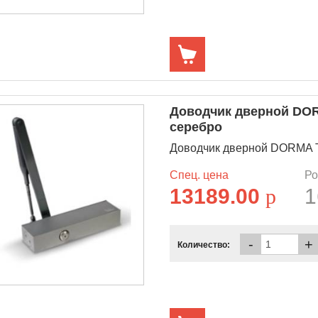
Доводчик дверной DORM
серебро
Доводчик дверной DORMA TS 7
Спец. цена
Ро
13189.00
p
1
-
+
Количество: