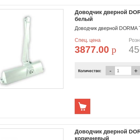
Доводчик дверной DOR
белый
Доводчик дверной DORMA T
Спец. цена
Розн
3877.00
p
45
-
+
Количество:
Доводчик дверной DOR
коричневый