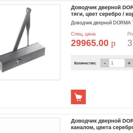
Доводчик дверной DOR
тяги, цвет серебро / к
Доводчик дверной DORMA TS
Спец. цена
Ро
29965.00
p
3
-
+
Количество:
Доводчик дверной DOR
каналом, цвета серебр