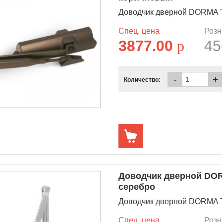
Доводчик дверной DORMA T
Спец. цена
Розн
3877.00
p
45
-
+
Количество:
Доводчик дверной DOR
серебро
Доводчик дверной DORMA TS
Спец. цена
Розн