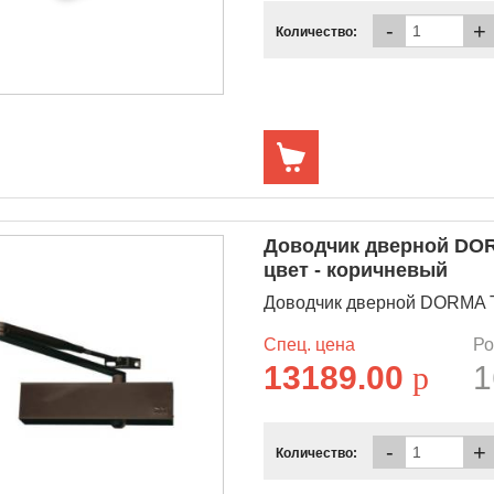
-
+
Количество:
Доводчик дверной DORM
цвет - коричневый
Доводчик дверной DORMA TS 7
Спец. цена
Ро
13189.00
p
1
-
+
Количество: