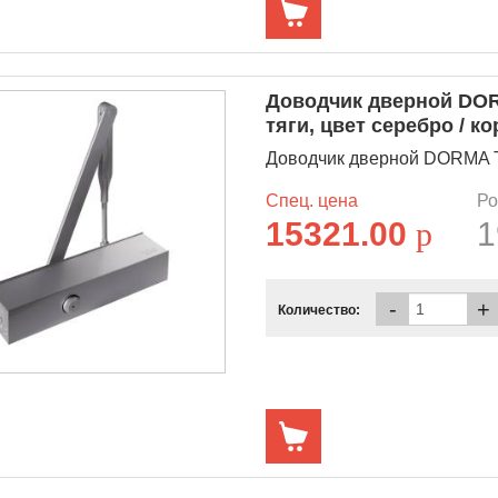
Доводчик дверной DOR
тяги, цвет серебро / к
Доводчик дверной DORMA TS
Спец. цена
Ро
15321.00
p
1
-
+
Количество: