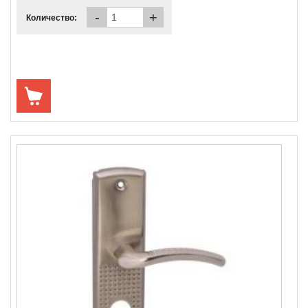
-
+
Количество: