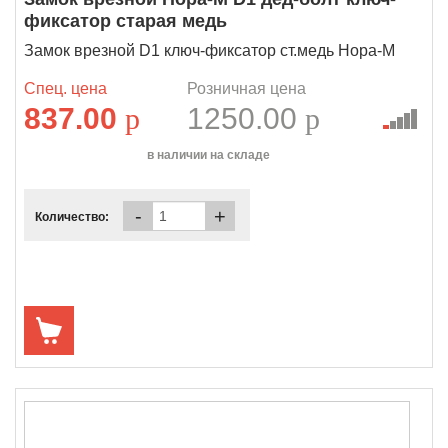
фиксатор старая медь
Замок врезной D1 ключ-фиксатор ст.медь Нора-М
Спец. цена
Розничная цена
837.00
p
1250.00
p
в наличии на складе
-
+
Количество: