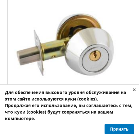
×
Для обеспечения высокого уровня обслуживания на
этом сайте используются куки (cookies).
Продолжая его использование, вы соглашаетесь с тем,
Замок врезной Нора-М D1 дед-болт ключ-
что куки (cookies) будут сохраняться на вашем
фиксатор хром
компьютере.
Замок врезной D1 ключ-фиксатор хром Нора-М
Принять