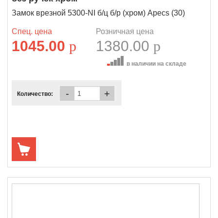
Замок врезной 5300-NI б/ц б/р (хром) Apecs (30)
Спец. цена
Розничная цена
1045.00
p
1380.00
p
в наличии на складе
-
+
Количество: