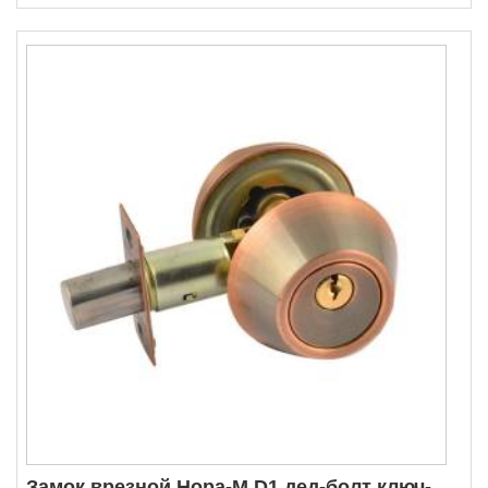
Замок врезной Нора-М D1 дед-болт ключ-