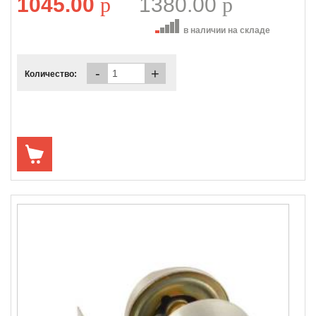
1045.00
p
1380.00
p
в наличии на складе
-
+
Количество: