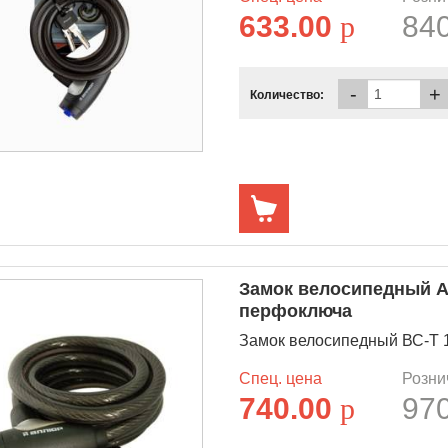
633.00
p
84
-
+
Количество:
Замок велосипедный А
перфоключа
Замок велосипедный ВС-Т 1
Спец. цена
Розни
740.00
p
97