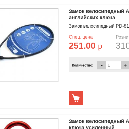
Замок велосипедный A
английских ключа
Замок велосипедный PD-81-
Спец. цена
Розни
251.00
p
31
-
+
Количество:
Замок велосипедный А
ключа усиленный