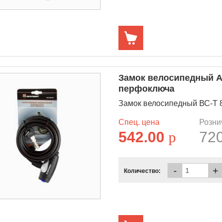
Замок велосипедный А
перфоключа
Замок велосипедный ВС-Т 8
Спец. цена
Розни
542.00
p
72
-
+
Количество: