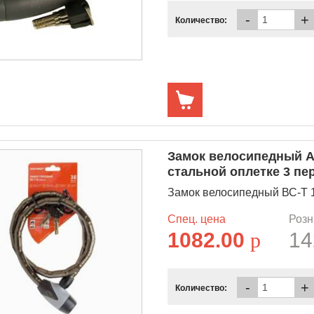
-
+
Количество:
Замок велосипедный Ал
стальной оплетке 3 п
Замок велосипедный ВС-Т 15
Спец. цена
Розн
1082.00
p
14
-
+
Количество: