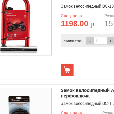
Замок велосипедный ВС-130
Спец. цена
Розн
1198.00
p
15
-
+
Количество:
Замок велосипедный А
перфоключа
Замок велосипедный ВС-Т 1
Спец. цена
Розни