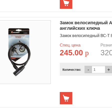
Замок велосипедный А
английских ключа
Замок велосипедный ВС-Т 8 
Спец. цена
Розни
245.00
p
32
-
+
Количество: