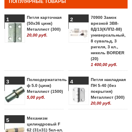
ПОПУЛЯРНЫЕ ТОВАРЫ
Петля карточная
70900 Замок
1
2
(50х36 цинк)
врезной ЗВ8-
Металлист (300)
8Д/13(КЛП2-88)
20,00 руб.
универсальный,
8 сувальд, 3
ригеля, 3 кл.,
никель BORDER
(20)
1 400,00 руб.
Полкодержататель
Петля накладная
3
4
ф 5.0 (цинк)
ПН 5-40 (без
Металлист (1500)
покрытия)
5,00 руб.
Металлист (300)
20,00 руб.
Механизм
5
цилиндровый F
62 (31х31) 5кл-кл.