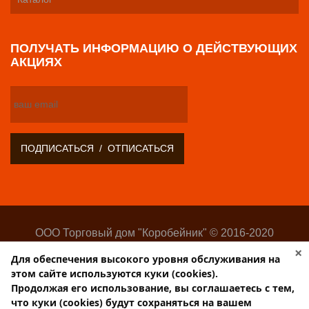
ПОЛУЧАТЬ ИНФОРМАЦИЮ О ДЕЙСТВУЮЩИХ
АКЦИЯХ
ООО Торговый дом "Коробейник" © 2016-2020
Оптово-розничный поставщик замочно-скобяных
×
Для обеспечения высокого уровня обслуживания на
изделий
этом сайте используются куки (cookies).
Разработка:
Web-студия Websilon
.
Продолжая его использование, вы соглашаетесь с тем,
Поддержка сайта —
ООО «Центр-Интернет»
что куки (cookies) будут сохраняться на вашем