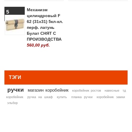
Механизм
5
цилиндровый F
62 (31х31) 5кл-кл.
перф. латунь
Булат СНЯТ С
ПРОИЗВОДСТВА
560,00 руб.
» ВСЕ ПОПУЛЯРНЫЕ ТОВАРЫ
ТЭГИ
ручки
магазин коробейник
коробейник ростов
навесные
тд
коробейник
ручка на шкаф
купить
планка ручки
коробейник замки
эльбор