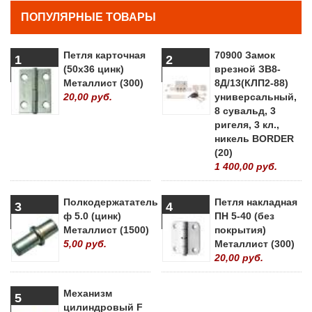
ПОПУЛЯРНЫЕ ТОВАРЫ
Петля карточная
70900 Замок
1
2
(50х36 цинк)
врезной ЗВ8-
Металлист (300)
8Д/13(КЛП2-88)
20,00 руб.
универсальный,
8 сувальд, 3
ригеля, 3 кл.,
никель BORDER
(20)
1 400,00 руб.
Полкодержататель
Петля накладная
3
4
ф 5.0 (цинк)
ПН 5-40 (без
Металлист (1500)
покрытия)
5,00 руб.
Металлист (300)
20,00 руб.
Механизм
5
цилиндровый F