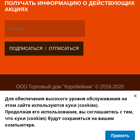
ПОЛУЧАТЬ ИНФОРМАЦИЮ О ДЕЙСТВУЮЩИХ
АКЦИЯХ
ООО Торговый дом "Коробейник" © 2016-2020
Оптово-розничный поставщик замочно-скобяных
×
Для обеспечения высокого уровня обслуживания на
изделий
этом сайте используются куки (cookies).
Разработка:
Web-студия Websilon
.
Продолжая его использование, вы соглашаетесь с тем,
Поддержка сайта —
ООО «Центр-Интернет»
что куки (cookies) будут сохраняться на вашем
компьютере.
Торговый дом КОРОБЕЙНИК
Принять
PulsCen.ru