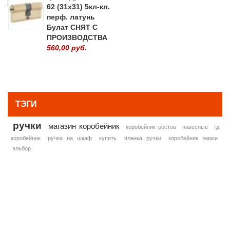
62 (31х31) 5кл-кл.
перф. латунь
Булат СНЯТ С
ПРОИЗВОДСТВА
560,00 руб.
» ВСЕ ПОПУЛЯРНЫЕ ТОВАРЫ
ТЭГИ
ручки
магазин коробейник
коробейник ростов
навесные
тд
коробейник
ручка на шкаф
купить
планка ручки
коробейник замки
эльбор