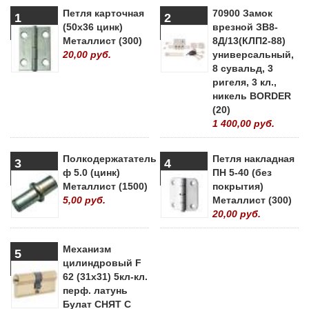
Петля карточная
70900 Замок
1
2
(50х36 цинк)
врезной ЗВ8-
Металлист (300)
8Д/13(КЛП2-88)
20,00 руб.
универсальный,
8 сувальд, 3
ригеля, 3 кл.,
никель BORDER
(20)
1 400,00 руб.
Полкодержататель
Петля накладная
3
4
ф 5.0 (цинк)
ПН 5-40 (без
Металлист (1500)
покрытия)
5,00 руб.
Металлист (300)
20,00 руб.
Механизм
5
цилиндровый F
62 (31х31) 5кл-кл.
перф. латунь
Булат СНЯТ С