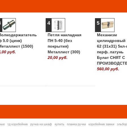
3
4
5
Полкодержататель
Петля накладная
Механизм
ф 5.0 (цинк)
ПН 5-40 (без
цилиндровый 
Металлист (1500)
покрытия)
62 (31х31) 5кл-
5,00 руб.
Металлист (300)
перф. латунь
20,00 руб.
Булат СНЯТ С
ПРОИЗВОДСТ
560,00 руб.
» ВСЕ ПОПУЛЯРНЫ
ные
тд коробейник
ручка на шкаф
купить
планка ручки
коробейник замки
эльбо