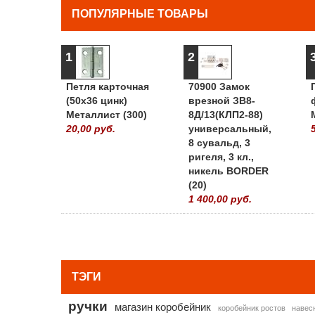
ПОПУЛЯРНЫЕ ТОВАРЫ
1
2
Петля карточная
70900 Замок
(50х36 цинк)
врезной ЗВ8-
Металлист (300)
8Д/13(КЛП2-88)
20,00 руб.
универсальный,
8 сувальд, 3
ригеля, 3 кл.,
никель BORDER
(20)
1 400,00 руб.
ТЭГИ
ручки
магазин коробейник
коробейник ростов
навес