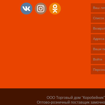
Ваш ли
Список 
Возврат
Адреса
Ваши п
Войти
Персон
ООО Торговый дом "Коробейник"
Оптово-розничный поставщик замочно