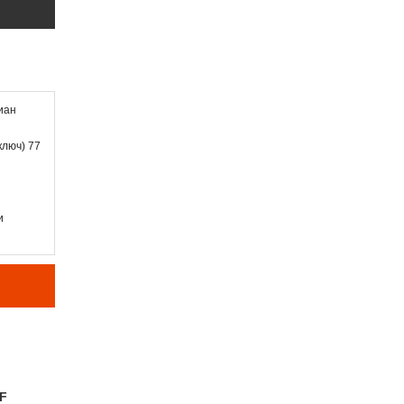
иан
ключ) 77
и
F