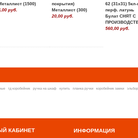
Металлист (1500)
покрытия)
62 (31х31) 5кл-
5,00 руб.
Металлист (300)
перф. латунь
20,00 руб.
Булат СНЯТ С
ПРОИЗВОДСТ
560,00 руб.
» ВСЕ ПОПУЛЯРНЫ
ные
тд коробейник
ручка на шкаф
купить
планка ручки
коробейник замки
эльбо
ЫЙ КАБИНЕТ
ИНФОРМАЦИЯ