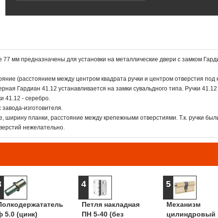
е 77 мм предназначены для установки на металлические двери с замком Гард
ояние (расстоянием между центром квадрата ручки и центром отверстия под 
рная Гардиан 41.12 устанавливается на замки сувальдного типа. Ручки 41.12
и 41.12 - серебро.
с завода-изготовителя.
, ширину планки, расстояние между крепежными отверстиями. Т.к. ручки был
верстий нежелательно.
3
4
5
Полкодержататель
Петля накладная
Механизм
ф 5.0 (цинк)
ПН 5-40 (без
цилиндровый 