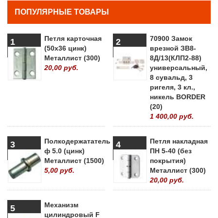
ПОПУЛЯРНЫЕ ТОВАРЫ
Петля карточная
70900 Замок
1
2
(50х36 цинк)
врезной ЗВ8-
Металлист (300)
8Д/13(КЛП2-88)
20,00 руб.
универсальный,
8 сувальд, 3
ригеля, 3 кл.,
никель BORDER
(20)
1 400,00 руб.
Полкодержататель
Петля накладная
3
4
ф 5.0 (цинк)
ПН 5-40 (без
Металлист (1500)
покрытия)
5,00 руб.
Металлист (300)
20,00 руб.
Механизм
5
цилиндровый F