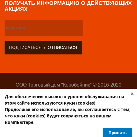
ПОЛУЧАТЬ ИНФОРМАЦИЮ О ДЕЙСТВУЮЩИХ
АКЦИЯХ
ООО Торговый дом "Коробейник" © 2016-2020
Оптово-розничный поставщик замочно-скобяных
×
Для обеспечения высокого уровня обслуживания на
изделий
этом сайте используются куки (cookies).
Разработка:
Web-студия Websilon
.
Продолжая его использование, вы соглашаетесь с тем,
Поддержка сайта —
ООО «Центр-Интернет»
что куки (cookies) будут сохраняться на вашем
компьютере.
Торговый дом КОРОБЕЙНИК
Принять
PulsCen.ru