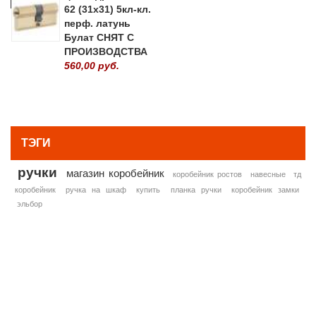
62 (31х31) 5кл-кл.
перф. латунь
Булат СНЯТ С
ПРОИЗВОДСТВА
560,00 руб.
» ВСЕ ПОПУЛЯРНЫЕ ТОВАРЫ
ТЭГИ
ручки
магазин коробейник
коробейник ростов
навесные
тд
коробейник
ручка на шкаф
купить
планка ручки
коробейник замки
эльбор