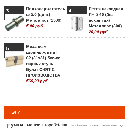
Полкодержататель
Петля накладная
3
4
ф 5.0 (цинк)
ПН 5-40 (без
Металлист (1500)
покрытия)
5,00 руб.
Металлист (300)
20,00 руб.
Механизм
5
цилиндровый F
62 (31х31) 5кл-кл.
перф. латунь
Булат СНЯТ С
ПРОИЗВОДСТВА
560,00 руб.
» ВСЕ ПОПУЛЯРНЫЕ ТОВАРЫ
ТЭГИ
ручки
магазин коробейник
коробейник ростов
навесные
тд