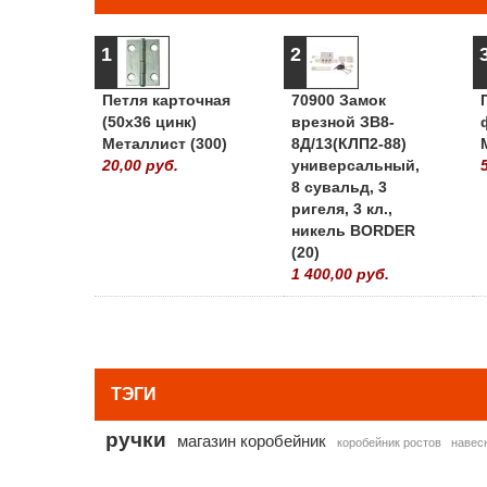
1
2
Петля карточная
70900 Замок
(50х36 цинк)
врезной ЗВ8-
Металлист (300)
8Д/13(КЛП2-88)
20,00 руб.
универсальный,
8 сувальд, 3
ригеля, 3 кл.,
никель BORDER
(20)
1 400,00 руб.
ТЭГИ
ручки
магазин коробейник
коробейник ростов
навес