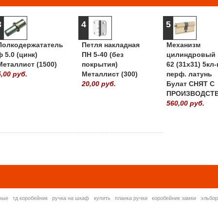
3
4
5
Полкодержататель
Петля накладная
Механизм
ф 5.0 (цинк)
ПН 5-40 (без
цилиндровый 
Металлист (1500)
покрытия)
62 (31х31) 5кл-
5,00 руб.
Металлист (300)
перф. латунь
20,00 руб.
Булат СНЯТ С
ПРОИЗВОДСТ
560,00 руб.
» ВСЕ ПОПУЛЯРНЫ
ные
тд коробейник
ручка на шкаф
купить
планка ручки
коробейник замки
эльбо