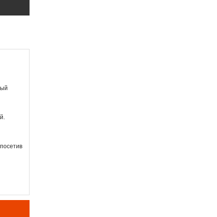
вый
й.
 посетив