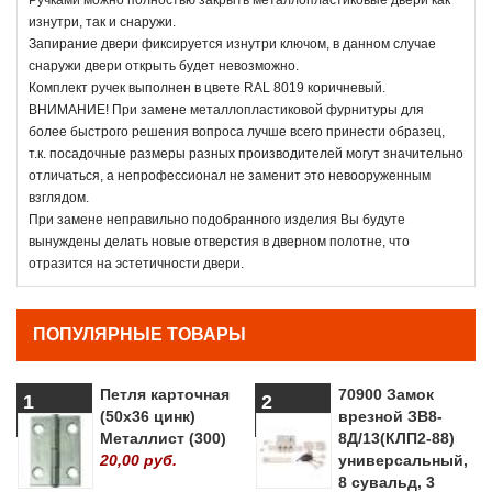
изнутри, так и снаружи.
Запирание двери фиксируется изнутри ключом, в данном случае
снаружи двери открыть будет невозможно.
Комплект ручек выполнен в цвете RAL 8019 коричневый.
ВНИМАНИЕ! При замене металлопластиковой фурнитуры для
более быстрого решения вопроса лучше всего принести образец,
т.к. посадочные размеры разных производителей могут значительно
отличаться, а непрофессионал не заменит это невооруженным
взглядом.
При замене неправильно подобранного изделия Вы будуте
вынуждены делать новые отверстия в дверном полотне, что
отразится на эстетичности двери.
ПОПУЛЯРНЫЕ ТОВАРЫ
Петля карточная
70900 Замок
1
2
(50х36 цинк)
врезной ЗВ8-
Металлист (300)
8Д/13(КЛП2-88)
20,00 руб.
универсальный,
8 сувальд, 3