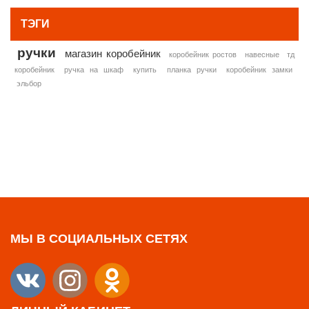
ТЭГИ
ручки
магазин коробейник
коробейник ростов
навесные
тд
коробейник
ручка на шкаф
купить
планка ручки
коробейник замки
эльбор
МЫ В СОЦИАЛЬНЫХ СЕТЯХ