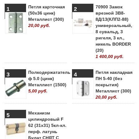
Петля карточная
70900 Замок
1
2
(50х36 цинк)
врезной ЗВ8-
Металлист (300)
8Д/13(КЛП2-88)
20,00 руб.
универсальный,
8 сувальд, 3
ригеля, 3 кл.,
никель BORDER
(20)
1 400,00 руб.
Полкодержататель
Петля накладная
3
4
ф 5.0 (цинк)
ПН 5-40 (без
Металлист (1500)
покрытия)
5,00 руб.
Металлист (300)
20,00 руб.
Механизм
5
цилиндровый F
62 (31х31) 5кл-кл.
перф. латунь
Булат СНЯТ С