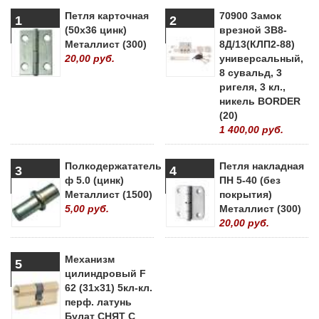
Петля карточная
70900 Замок
1
2
(50х36 цинк)
врезной ЗВ8-
Металлист (300)
8Д/13(КЛП2-88)
20,00 руб.
универсальный,
8 сувальд, 3
ригеля, 3 кл.,
никель BORDER
(20)
1 400,00 руб.
Полкодержататель
Петля накладная
3
4
ф 5.0 (цинк)
ПН 5-40 (без
Металлист (1500)
покрытия)
5,00 руб.
Металлист (300)
20,00 руб.
Механизм
5
цилиндровый F
62 (31х31) 5кл-кл.
перф. латунь
Булат СНЯТ С