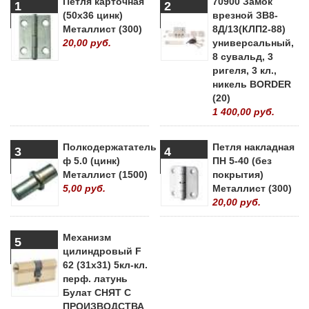
Петля карточная
70900 Замок
1
2
(50х36 цинк)
врезной ЗВ8-
Металлист (300)
8Д/13(КЛП2-88)
20,00 руб.
универсальный,
8 сувальд, 3
ригеля, 3 кл.,
никель BORDER
(20)
1 400,00 руб.
Полкодержататель
Петля накладная
3
4
ф 5.0 (цинк)
ПН 5-40 (без
Металлист (1500)
покрытия)
5,00 руб.
Металлист (300)
20,00 руб.
Механизм
5
цилиндровый F
62 (31х31) 5кл-кл.
перф. латунь
Булат СНЯТ С
ПРОИЗВОДСТВА