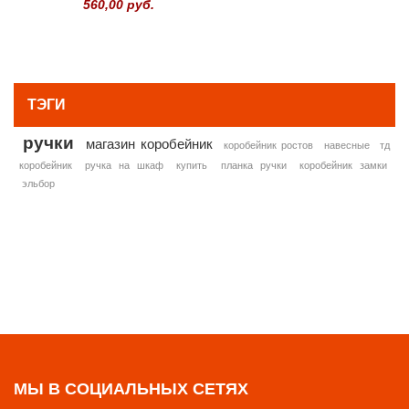
560,00 руб.
» ВСЕ ПОПУЛЯРНЫЕ ТОВАРЫ
ТЭГИ
ручки
магазин коробейник
коробейник ростов
навесные
тд
коробейник
ручка на шкаф
купить
планка ручки
коробейник замки
эльбор
МЫ В СОЦИАЛЬНЫХ СЕТЯХ