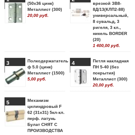
(50х36 цинк)
врезной ЗВ8-
Металлист (300)
8Д/13(КЛП2-88)
20,00 руб.
универсальный,
8 сувальд, 3
ригеля, 3 кл.,
никель BORDER
(20)
1 400,00 руб.
Полкодержататель
Петля накладная
3
4
ф 5.0 (цинк)
ПН 5-40 (без
Металлист (1500)
покрытия)
5,00 руб.
Металлист (300)
20,00 руб.
Механизм
5
цилиндровый F
62 (31х31) 5кл-кл.
перф. латунь
Булат СНЯТ С
ПРОИЗВОДСТВА