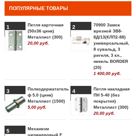
ПОПУЛЯРНЫЕ ТОВАРЫ
Петля карточная
70900 Замок
1
2
(50х36 цинк)
врезной ЗВ8-
Металлист (300)
8Д/13(КЛП2-88)
20,00 руб.
универсальный,
8 сувальд, 3
ригеля, 3 кл.,
никель BORDER
(20)
1 400,00 руб.
Полкодержататель
Петля накладная
3
4
ф 5.0 (цинк)
ПН 5-40 (без
Металлист (1500)
покрытия)
5,00 руб.
Металлист (300)
20,00 руб.
Механизм
5
цилиндровый F