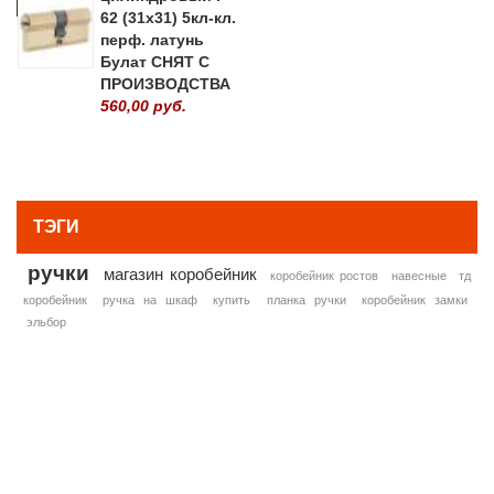
62 (31х31) 5кл-кл.
перф. латунь
Булат СНЯТ С
ПРОИЗВОДСТВА
560,00 руб.
» ВСЕ ПОПУЛЯРНЫЕ ТОВАРЫ
ТЭГИ
ручки
магазин коробейник
коробейник ростов
навесные
тд
коробейник
ручка на шкаф
купить
планка ручки
коробейник замки
эльбор