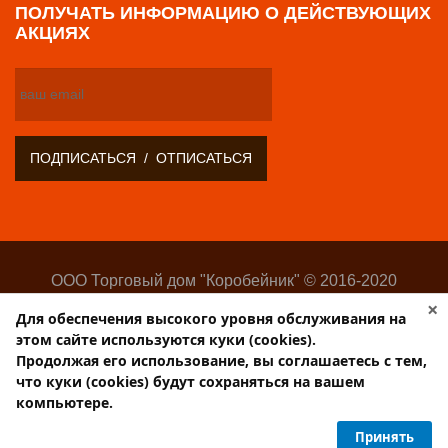
ПОЛУЧАТЬ ИНФОРМАЦИЮ О ДЕЙСТВУЮЩИХ
АКЦИЯХ
ООО Торговый дом "Коробейник" © 2016-2020
Оптово-розничный поставщик замочно-скобяных
×
Для обеспечения высокого уровня обслуживания на
изделий
этом сайте используются куки (cookies).
Разработка:
Web-студия Websilon
.
Продолжая его использование, вы соглашаетесь с тем,
Поддержка сайта —
ООО «Центр-Интернет»
что куки (cookies) будут сохраняться на вашем
компьютере.
Торговый дом КОРОБЕЙНИК
Принять
PulsCen.ru