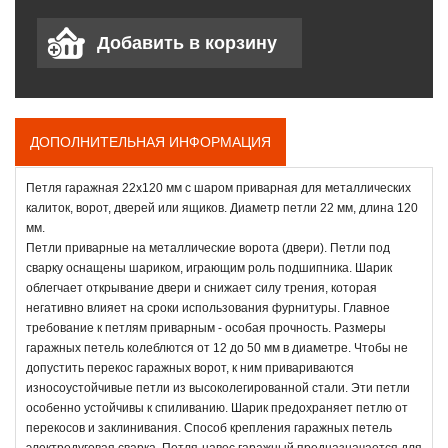
ДОПОЛНИТЕЛЬНАЯ ИНФОРМАЦИЯ
Петля гаражная 22х120 мм с шаром приварная для металлических
калиток, ворот, дверей или ящиков. Диаметр петли 22 мм, длина 120
мм.
Петли приварные на металлические ворота (двери). Петли под
сварку оснащены шариком, играющим роль подшипника. Шарик
облегчает открывание двери и снижает силу трения, которая
негативно влияет на сроки использования фурнитуры. Главное
требование к петлям приварным - особая прочность. Размеры
гаражных петель колеблются от 12 до 50 мм в диаметре. Чтобы не
допустить перекос гаражных ворот, к ним привариваются
износоустойчивые петли из высоколегированной стали. Эти петли
особенно устойчивы к спиливанию. Шарик предохраняет петлю от
перекосов и заклинивания. Способ крепления гаражных петель
электродуговая сварка. Петля-навес гаражный предназначается для