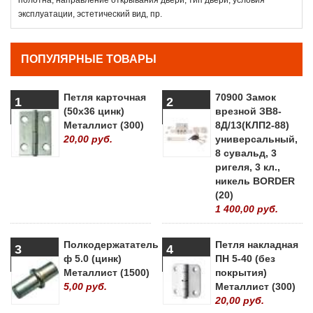
эксплуатации, эстетический вид, пр.
ПОПУЛЯРНЫЕ ТОВАРЫ
Петля карточная
70900 Замок
1
2
(50х36 цинк)
врезной ЗВ8-
Металлист (300)
8Д/13(КЛП2-88)
20,00 руб.
универсальный,
8 сувальд, 3
ригеля, 3 кл.,
никель BORDER
(20)
1 400,00 руб.
Полкодержататель
Петля накладная
3
4
ф 5.0 (цинк)
ПН 5-40 (без
Металлист (1500)
покрытия)
5,00 руб.
Металлист (300)
20,00 руб.