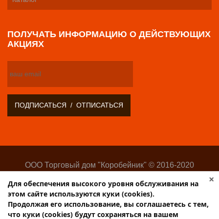
ПОЛУЧАТЬ ИНФОРМАЦИЮ О ДЕЙСТВУЮЩИХ
АКЦИЯХ
ООО Торговый дом "Коробейник" © 2016-2020
Оптово-розничный поставщик замочно-скобяных
×
Для обеспечения высокого уровня обслуживания на
изделий
этом сайте используются куки (cookies).
Разработка:
Web-студия Websilon
.
Продолжая его использование, вы соглашаетесь с тем,
Поддержка сайта —
ООО «Центр-Интернет»
что куки (cookies) будут сохраняться на вашем