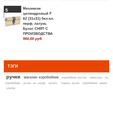
Механизм
5
цилиндровый F
62 (31х31) 5кл-кл.
перф. латунь
Булат СНЯТ С
ПРОИЗВОДСТВА
560,00 руб.
» ВСЕ ПОПУЛЯРНЫЕ ТОВАРЫ
ТЭГИ
ручки
магазин коробейник
коробейник ростов
навесные
тд
коробейник
ручка на шкаф
купить
планка ручки
коробейник замки
эльбор