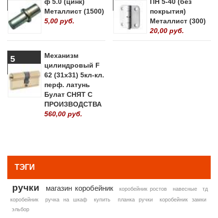
ф 5.0 (цинк)
ПН 5-40 (без
Металлист (1500)
покрытия)
5,00 руб.
Металлист (300)
20,00 руб.
Механизм
5
цилиндровый F
62 (31х31) 5кл-кл.
перф. латунь
Булат СНЯТ С
ПРОИЗВОДСТВА
560,00 руб.
» ВСЕ ПОПУЛЯРНЫЕ ТОВАРЫ
ТЭГИ
ручки
магазин коробейник
коробейник ростов
навесные
тд
коробейник
ручка на шкаф
купить
планка ручки
коробейник замки
эльбор