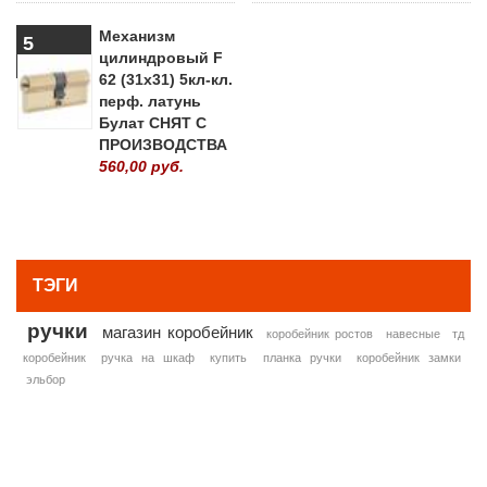
Механизм
5
цилиндровый F
62 (31х31) 5кл-кл.
перф. латунь
Булат СНЯТ С
ПРОИЗВОДСТВА
560,00 руб.
» ВСЕ ПОПУЛЯРНЫЕ ТОВАРЫ
ТЭГИ
ручки
магазин коробейник
коробейник ростов
навесные
тд
коробейник
ручка на шкаф
купить
планка ручки
коробейник замки
эльбор