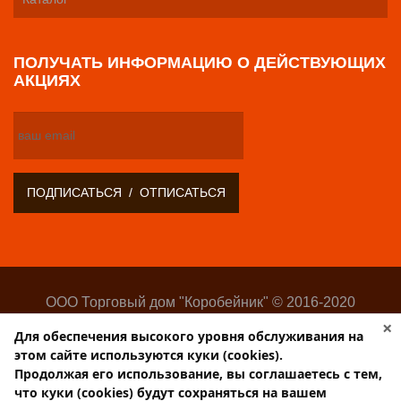
ПОЛУЧАТЬ ИНФОРМАЦИЮ О ДЕЙСТВУЮЩИХ
АКЦИЯХ
ООО Торговый дом "Коробейник" © 2016-2020
Оптово-розничный поставщик замочно-скобяных
×
Для обеспечения высокого уровня обслуживания на
изделий
этом сайте используются куки (cookies).
Разработка:
Web-студия Websilon
.
Продолжая его использование, вы соглашаетесь с тем,
Поддержка сайта —
ООО «Центр-Интернет»
что куки (cookies) будут сохраняться на вашем