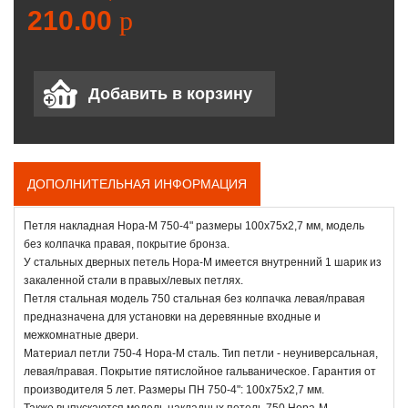
210.00
p
ДОПОЛНИТЕЛЬНАЯ ИНФОРМАЦИЯ
Петля накладная Нора-М 750-4" размеры 100х75х2,7 мм, модель
без колпачка правая, покрытие бронза.
У стальных дверных петель Нора-М имеется внутренний 1 шарик из
закаленной стали в правых/левых петлях.
Петля стальная модель 750 стальная без колпачка левая/правая
предназначена для установки на деревянные входные и
межкомнатные двери.
Материал петли 750-4 Нора-М сталь. Тип петли - неуниверсальная,
левая/правая. Покрытие пятислойное гальваническое. Гарантия от
производителя 5 лет. Размеры ПН 750-4": 100x75х2,7 мм.
Также выпускаются модель накладных петель 750 Нора-М