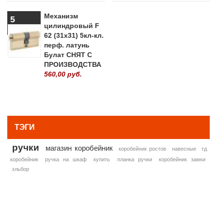
Механизм
5
цилиндровый F
62 (31х31) 5кл-кл.
перф. латунь
Булат СНЯТ С
ПРОИЗВОДСТВА
560,00 руб.
» ВСЕ ПОПУЛЯРНЫЕ ТОВАРЫ
ТЭГИ
ручки
магазин коробейник
коробейник ростов
навесные
тд
коробейник
ручка на шкаф
купить
планка ручки
коробейник замки
эльбор