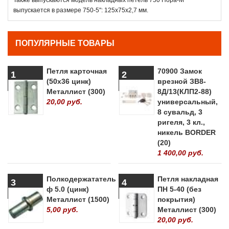
выпускается в размере 750-5": 125x75х2,7 мм.
ПОПУЛЯРНЫЕ ТОВАРЫ
Петля карточная
70900 Замок
1
2
(50х36 цинк)
врезной ЗВ8-
Металлист (300)
8Д/13(КЛП2-88)
20,00 руб.
универсальный,
8 сувальд, 3
ригеля, 3 кл.,
никель BORDER
(20)
1 400,00 руб.
Полкодержататель
Петля накладная
3
4
ф 5.0 (цинк)
ПН 5-40 (без
Металлист (1500)
покрытия)
5,00 руб.
Металлист (300)
20,00 руб.