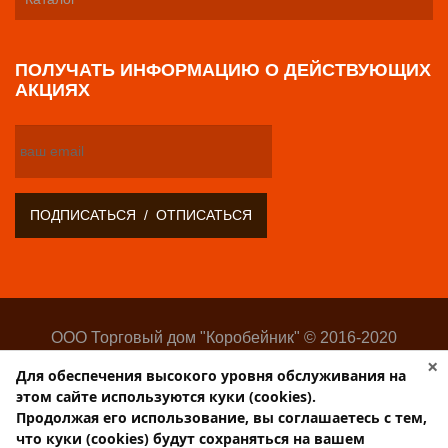
ПОЛУЧАТЬ ИНФОРМАЦИЮ О ДЕЙСТВУЮЩИХ
АКЦИЯХ
ООО Торговый дом "Коробейник" © 2016-2020
Оптово-розничный поставщик замочно-скобяных
×
Для обеспечения высокого уровня обслуживания на
изделий
этом сайте используются куки (cookies).
Разработка:
Web-студия Websilon
.
Продолжая его использование, вы соглашаетесь с тем,
Поддержка сайта —
ООО «Центр-Интернет»
что куки (cookies) будут сохраняться на вашем