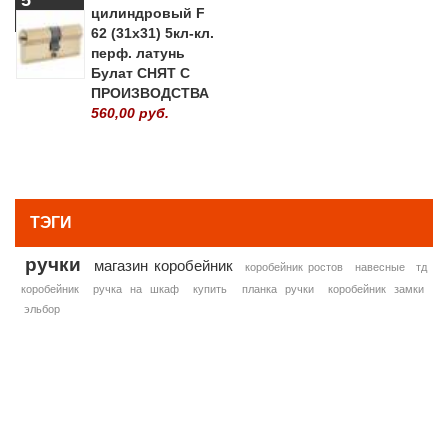
цилиндровый F
62 (31х31) 5кл-кл.
перф. латунь
Булат СНЯТ С
ПРОИЗВОДСТВА
560,00 руб.
» ВСЕ ПОПУЛЯРНЫЕ ТОВАРЫ
ТЭГИ
ручки
магазин коробейник
коробейник ростов
навесные
тд
коробейник
ручка на шкаф
купить
планка ручки
коробейник замки
эльбор