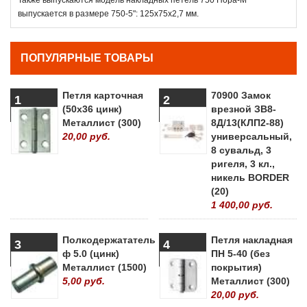
выпускается в размере 750-5": 125x75х2,7 мм.
ПОПУЛЯРНЫЕ ТОВАРЫ
Петля карточная
70900 Замок
1
2
(50х36 цинк)
врезной ЗВ8-
Металлист (300)
8Д/13(КЛП2-88)
20,00 руб.
универсальный,
8 сувальд, 3
ригеля, 3 кл.,
никель BORDER
(20)
1 400,00 руб.
Полкодержататель
Петля накладная
3
4
ф 5.0 (цинк)
ПН 5-40 (без
Металлист (1500)
покрытия)
5,00 руб.
Металлист (300)
20,00 руб.