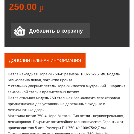
250.00
p
ДОПОЛНИТЕЛЬНАЯ ИНФОРМАЦИЯ
Петля накладная Нора-М 750-4" размеры 100х75х2,7 мм, модель
без колпачка левая, покрытие бронза.
У стальных дверных петель Нора-М имеется внутренний 1 шарик из
закаленной стали в правых/левых петлях.
Петля стальная модель 750 стальная без колпачка левая/правая
предназначена для установки на деревянные входные и
межкомнатные двери.
Материал петли 750-4 Нора-М сталь. Тип петли - неуниверсальная,
левая/правая. Покрытие пятислойное гальваническое. Гарантия от
производителя 5 лет. Размеры ПН 750-4": 100x75х2,7 мм.
Также выпускаются модель накладных петель 750 Нора-М