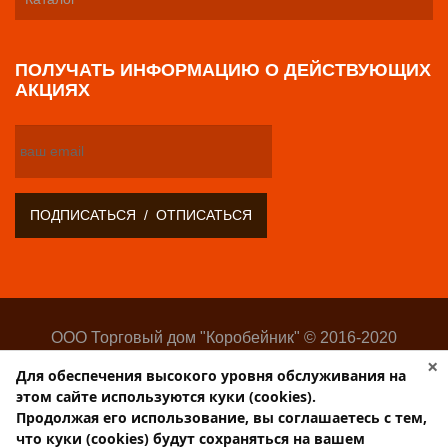
ПОЛУЧАТЬ ИНФОРМАЦИЮ О ДЕЙСТВУЮЩИХ
АКЦИЯХ
ООО Торговый дом "Коробейник" © 2016-2020
Оптово-розничный поставщик замочно-скобяных
×
Для обеспечения высокого уровня обслуживания на
изделий
этом сайте используются куки (cookies).
Разработка:
Web-студия Websilon
.
Продолжая его использование, вы соглашаетесь с тем,
Поддержка сайта —
ООО «Центр-Интернет»
что куки (cookies) будут сохраняться на вашем