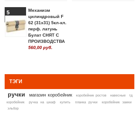
Механизм
5
цилиндровый F
62 (31х31) 5кл-кл.
перф. латунь
Булат СНЯТ С
ПРОИЗВОДСТВА
560,00 руб.
» ВСЕ ПОПУЛЯРНЫЕ ТОВАРЫ
ТЭГИ
ручки
магазин коробейник
коробейник ростов
навесные
тд
коробейник
ручка на шкаф
купить
планка ручки
коробейник замки
эльбор