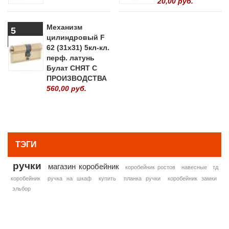
20,00 руб.
Механизм
5
цилиндровый F
62 (31х31) 5кл-кл.
перф. латунь
Булат СНЯТ С
ПРОИЗВОДСТВА
560,00 руб.
» ВСЕ ПОПУЛЯРНЫЕ ТОВАРЫ
ТЭГИ
ручки
магазин коробейник
коробейник ростов
навесные
тд
коробейник
ручка на шкаф
купить
планка ручки
коробейник замки
эльбор