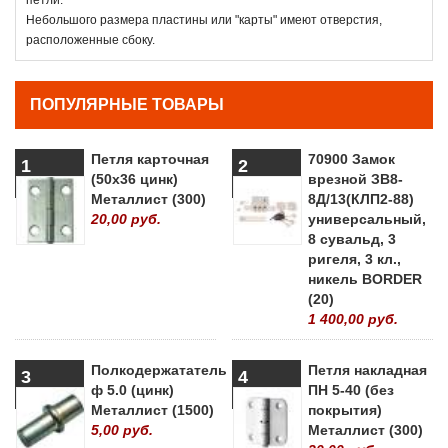
Небольшого размера пластины или "карты" имеют отверстия,
расположенные сбоку.
ПОПУЛЯРНЫЕ ТОВАРЫ
Петля карточная
70900 Замок
1
2
(50х36 цинк)
врезной ЗВ8-
Металлист (300)
8Д/13(КЛП2-88)
20,00 руб.
универсальный,
8 сувальд, 3
ригеля, 3 кл.,
никель BORDER
(20)
1 400,00 руб.
Полкодержататель
Петля накладная
3
4
ф 5.0 (цинк)
ПН 5-40 (без
Металлист (1500)
покрытия)
5,00 руб.
Металлист (300)