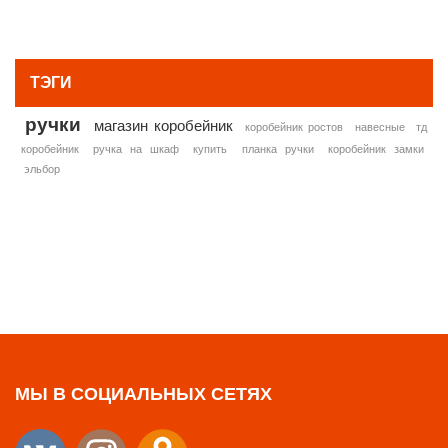
» ВСЕ ПОПУЛЯРНЫЕ ТОВАРЫ
ТЭГИ
ручки
магазин коробейник
коробейник ростов
навесные
тд
коробейник
ручка на шкаф
купить
планка ручки
коробейник замки
эльбор
МЫ В СОЦИАЛЬНЫХ СЕТЯХ