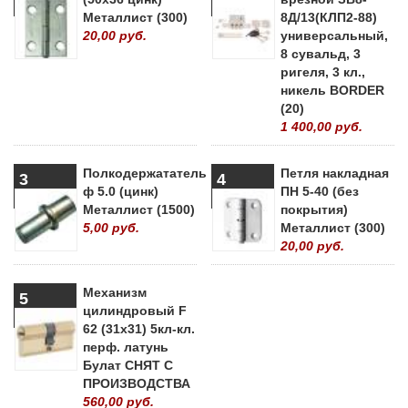
Металлист (300)
8Д/13(КЛП2-88)
20,00 руб.
универсальный,
8 сувальд, 3
ригеля, 3 кл.,
никель BORDER
(20)
1 400,00 руб.
Полкодержататель
Петля накладная
3
4
ф 5.0 (цинк)
ПН 5-40 (без
Металлист (1500)
покрытия)
5,00 руб.
Металлист (300)
20,00 руб.
Механизм
5
цилиндровый F
62 (31х31) 5кл-кл.
перф. латунь
Булат СНЯТ С
ПРОИЗВОДСТВА
560,00 руб.