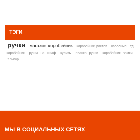
» ВСЕ ПОПУЛЯРНЫЕ ТОВАРЫ
ТЭГИ
ручки
магазин коробейник
коробейник ростов
навесные
тд
коробейник
ручка на шкаф
купить
планка ручки
коробейник замки
эльбор
МЫ В СОЦИАЛЬНЫХ СЕТЯХ