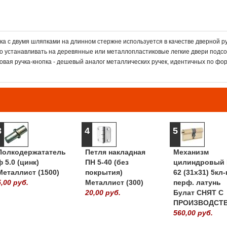
ка с двумя шляпками на длинном стержне используется в качестве дверной ру
о устанавливать на деревянные или металлопластиковые легкие двери подс
вая ручка-кнопка - дешевый аналог металлических ручек, идентичных по фо
3
4
5
Полкодержататель
Петля накладная
Механизм
ф 5.0 (цинк)
ПН 5-40 (без
цилиндровый 
Металлист (1500)
покрытия)
62 (31х31) 5кл-
5,00 руб.
Металлист (300)
перф. латунь
20,00 руб.
Булат СНЯТ С
ПРОИЗВОДСТ
560,00 руб.