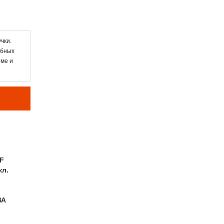
чки.
обных
рме и
F
кл.
ВА