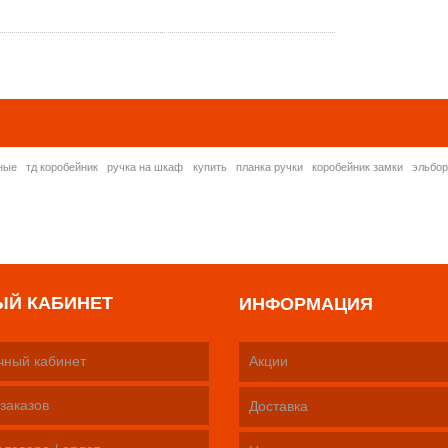
» ВСЕ ПОПУЛЯРНЫ
ные
тд коробейник
ручка на шкаф
купить
планка ручки
коробейник замки
эльбо
ЫЙ КАБИНЕТ
ИНФОРМАЦИЯ
чный кабинет
Акции
заказов
Доставка