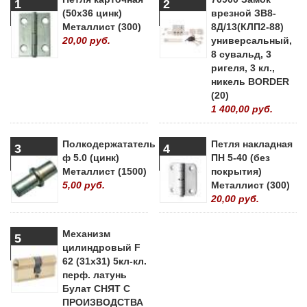
1
2
(50х36 цинк)
врезной ЗВ8-
Металлист (300)
8Д/13(КЛП2-88)
20,00 руб.
универсальный,
8 сувальд, 3
ригеля, 3 кл.,
никель BORDER
(20)
1 400,00 руб.
Полкодержататель
Петля накладная
3
4
ф 5.0 (цинк)
ПН 5-40 (без
Металлист (1500)
покрытия)
5,00 руб.
Металлист (300)
20,00 руб.
Механизм
5
цилиндровый F
62 (31х31) 5кл-кл.
перф. латунь
Булат СНЯТ С
ПРОИЗВОДСТВА