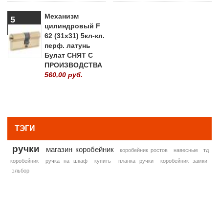
Механизм
5
цилиндровый F
62 (31х31) 5кл-кл.
перф. латунь
Булат СНЯТ С
ПРОИЗВОДСТВА
560,00 руб.
» ВСЕ ПОПУЛЯРНЫЕ ТОВАРЫ
ТЭГИ
ручки
магазин коробейник
коробейник ростов
навесные
тд
коробейник
ручка на шкаф
купить
планка ручки
коробейник замки
эльбор