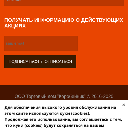
ПОЛУЧАТЬ ИНФОРМАЦИЮ О ДЕЙСТВУЮЩИХ
АКЦИЯХ
ООО Торговый дом "Коробейник" © 2016-2020
Оптово-розничный поставщик замочно-скобяных
×
Для обеспечения высокого уровня обслуживания на
изделий
этом сайте используются куки (cookies).
Разработка:
Web-студия Websilon
.
Продолжая его использование, вы соглашаетесь с тем,
Поддержка сайта —
ООО «Центр-Интернет»
что куки (cookies) будут сохраняться на вашем