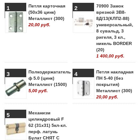
Петля карточная
70900 Замок
1
2
(50х36 цинк)
врезной ЗВ8-
Металлист (300)
8Д/13(КЛП2-88)
20,00 руб.
универсальный,
8 сувальд, 3
ригеля, 3 кл.,
никель BORDER
(20)
1 400,00 руб.
Полкодержататель
Петля накладная
3
4
ф 5.0 (цинк)
ПН 5-40 (без
Металлист (1500)
покрытия)
5,00 руб.
Металлист (300)
20,00 руб.
Механизм
5
цилиндровый F
62 (31х31) 5кл-кл.
перф. латунь
Булат СНЯТ С