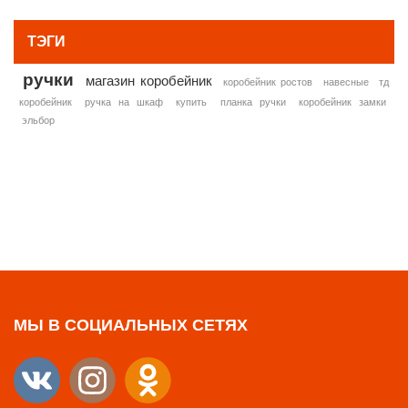
ТЭГИ
ручки
магазин коробейник
коробейник ростов
навесные
тд
коробейник
ручка на шкаф
купить
планка ручки
коробейник замки
эльбор
МЫ В СОЦИАЛЬНЫХ СЕТЯХ