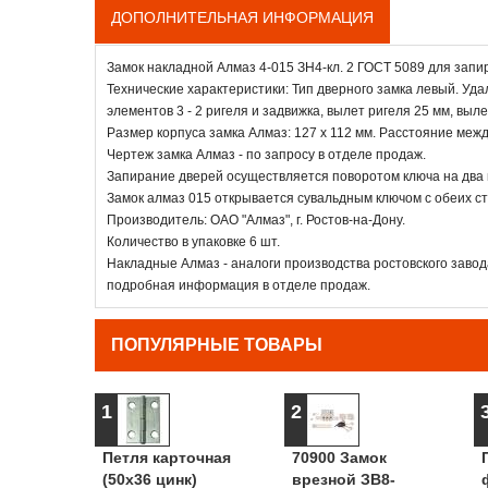
ДОПОЛНИТЕЛЬНАЯ ИНФОРМАЦИЯ
Замок накладной Алмаз 4-015 ЗН4-кл. 2 ГОСТ 5089 для запи
Технические характеристики: Тип дверного замка левый. Уда
элементов 3 - 2 ригеля и задвижка, вылет ригеля 25 мм, выл
Размер корпуса замка Алмаз: 127 х 112 мм. Расстояние меж
Чертеж замка Алмаз - по запросу в отделе продаж.
Запирание дверей осуществляется поворотом ключа на два 
Замок алмаз 015 открывается сувальдным ключом с обеих ст
Производитель: ОАО "Алмаз", г. Ростов-на-Дону.
Количество в упаковке 6 шт.
Накладные Алмаз - аналоги производства ростовского заво
подробная информация в отделе продаж.
ПОПУЛЯРНЫЕ ТОВАРЫ
1
2
Петля карточная
70900 Замок
(50х36 цинк)
врезной ЗВ8-