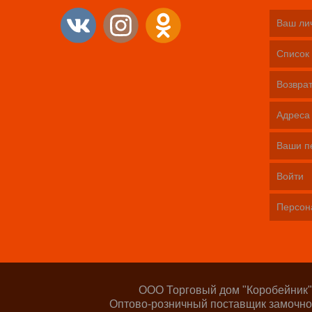
Ваш ли
Список 
Возврат
Адреса
Ваши п
Войти
Персон
ООО Торговый дом "Коробейник"
Оптово-розничный поставщик замочно