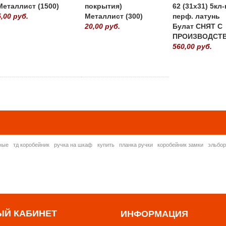
Металлист (1500)
покрытия)
62 (31х31) 5кл-
5,00 руб.
Металлист (300)
перф. латунь
20,00 руб.
Булат СНЯТ С
ПРОИЗВОДСТ
560,00 руб.
» ВСЕ ПОПУЛЯРНЫ
ные
тд коробейник
ручка на шкаф
купить
планка ручки
коробейник замки
эльбо
ЫЙ КАБИНЕТ
ИНФОРМАЦИЯ