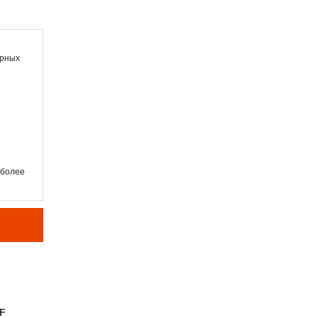
орных
 более
F