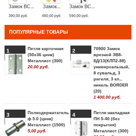
Замок ВС...
Замок...
Замок ВС...
390,00 руб.
460,00 руб.
590,00 руб.
ПОПУЛЯРНЫЕ ТОВАРЫ
Петля карточная
70900 Замок
1
2
(50х36 цинк)
врезной ЗВ8-
Металлист (300)
8Д/13(КЛП2-88)
20,00 руб.
универсальный,
8 сувальд, 3
ригеля, 3 кл.,
никель BORDER
(20)
1 400,00 руб.
Полкодержататель
Петля накладная
3
4
ф 5.0 (цинк)
ПН 5-40 (без
Металлист (1500)
покрытия)
5,00 руб.
Металлист (300)