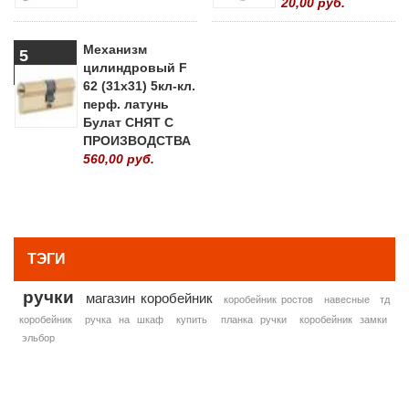
20,00 руб.
Механизм
5
цилиндровый F
62 (31х31) 5кл-кл.
перф. латунь
Булат СНЯТ С
ПРОИЗВОДСТВА
560,00 руб.
» ВСЕ ПОПУЛЯРНЫЕ ТОВАРЫ
ТЭГИ
ручки
магазин коробейник
коробейник ростов
навесные
тд
коробейник
ручка на шкаф
купить
планка ручки
коробейник замки
эльбор