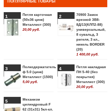
ПОПУЛЯРНЫЕ ТОВАРЫ
Петля карточная
70900 Замок
1
2
(50х36 цинк)
врезной ЗВ8-
Металлист (300)
8Д/13(КЛП2-88)
20,00 руб.
универсальный,
8 сувальд, 3
ригеля, 3 кл.,
никель BORDER
(20)
1 400,00 руб.
Полкодержататель
Петля накладная
3
4
ф 5.0 (цинк)
ПН 5-40 (без
Металлист (1500)
покрытия)
5,00 руб.
Металлист (300)
20,00 руб.
Механизм
5
цилиндровый F
62 (31х31) 5кл-кл.