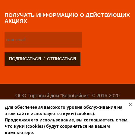
ПОЛУЧАТЬ ИНФОРМАЦИЮ О ДЕЙСТВУЮЩИХ
АКЦИЯХ
ООО Торговый дом "Коробейник" © 2016-2020
Оптово-розничный поставщик замочно-скобяных
×
Для обеспечения высокого уровня обслуживания на
изделий
этом сайте используются куки (cookies).
Разработка:
Web-студия Websilon
.
Продолжая его использование, вы соглашаетесь с тем,
Поддержка сайта —
ООО «Центр-Интернет»
что куки (cookies) будут сохраняться на вашем
компьютере.