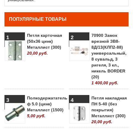
ПОПУЛЯРНЫЕ ТОВАРЫ
Петля карточная
70900 Замок
1
2
(50х36 цинк)
врезной ЗВ8-
Металлист (300)
8Д/13(КЛП2-88)
20,00 руб.
универсальный,
8 сувальд, 3
ригеля, 3 кл.,
никель BORDER
(20)
1 400,00 руб.
Полкодержататель
Петля накладная
3
4
ф 5.0 (цинк)
ПН 5-40 (без
Металлист (1500)
покрытия)
5,00 руб.
Металлист (300)
20,00 руб.