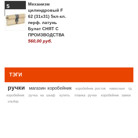
Механизм
5
цилиндровый F
62 (31х31) 5кл-кл.
перф. латунь
Булат СНЯТ С
ПРОИЗВОДСТВА
560,00 руб.
» ВСЕ ПОПУЛЯРНЫЕ ТОВАРЫ
ТЭГИ
ручки
магазин коробейник
коробейник ростов
навесные
тд
коробейник
ручка на шкаф
купить
планка ручки
коробейник замки
эльбор