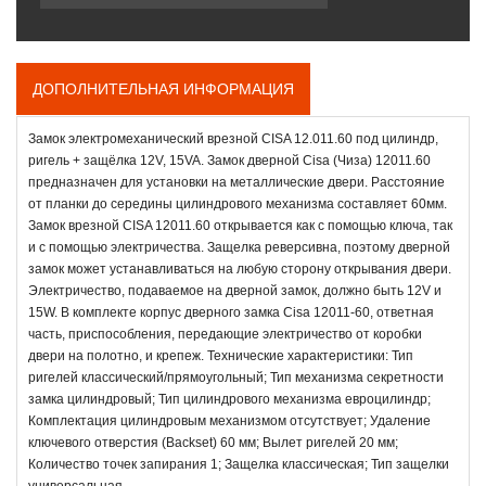
ДОПОЛНИТЕЛЬНАЯ ИНФОРМАЦИЯ
Замок электромеханический врезной CISA 12.011.60 под цилиндр,
ригель + защёлка 12V, 15VA. Замок дверной Cisa (Чиза) 12011.60
предназначен для установки на металлические двери. Расстояние
от планки до середины цилиндрового механизма составляет 60мм.
Замок врезной CISA 12011.60 открывается как с помощью ключа, так
и с помощью электричества. Защелка реверсивна, поэтому дверной
замок может устанавливаться на любую сторону открывания двери.
Электричество, подаваемое на дверной замок, должно быть 12V и
15W. В комплекте корпус дверного замка Cisa 12011-60, ответная
часть, приспособления, передающие электричество от коробки
двери на полотно, и крепеж. Технические характеристики: Тип
ригелей классический/прямоугольный; Тип механизма секретности
замка цилиндровый; Тип цилиндрового механизма евроцилиндр;
Комплектация цилиндровым механизмом отсутствует; Удаление
ключевого отверстия (Backset) 60 мм; Вылет ригелей 20 мм;
Количество точек запирания 1; Защелка классическая; Тип защелки
универсальная.