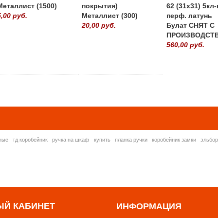
Металлист (1500)
покрытия)
62 (31х31) 5кл-
5,00 руб.
Металлист (300)
перф. латунь
20,00 руб.
Булат СНЯТ С
ПРОИЗВОДСТ
560,00 руб.
» ВСЕ ПОПУЛЯРНЫ
ные
тд коробейник
ручка на шкаф
купить
планка ручки
коробейник замки
эльбо
ЫЙ КАБИНЕТ
ИНФОРМАЦИЯ