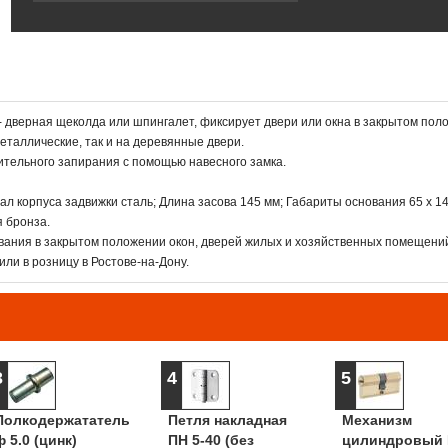
- дверная щеколда или шпингалет, фиксирует двери или окна в закрытом пол
еталлические, так и на деревянные двери.
тельного запирания с помощью навесного замка.
ал корпуса задвижки сталь; Длина засова 145 мм; Габариты основания 65 х 14
 бронза.
вания в закрытом положении окон, дверей жилых и хозяйственных помещени
ли в розницу в Ростове-на-Дону.
3
4
5
Полкодержататель
Петля накладная
Механизм
ф 5.0 (цинк)
ПН 5-40 (без
цилиндровый 