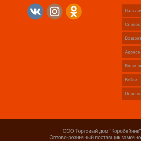
Ваш ли
Список 
Возврат
Адреса
Ваши п
Войти
Персон
ООО Торговый дом "Коробейник"
Оптово-розничный поставщик замочно