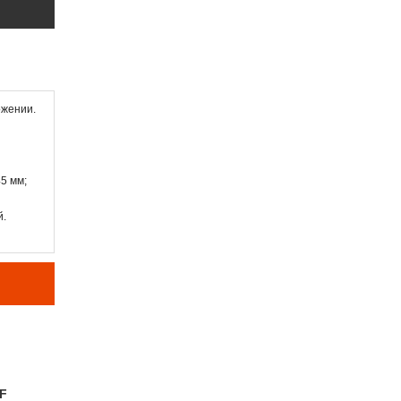
ожении.
5 мм;
й.
F